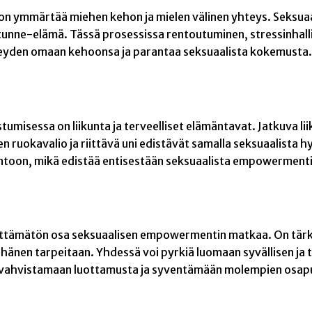
 ymmärtää miehen kehon ja mielen välinen yhteys. Seksuaali
a tunne-elämä. Tässä prosessissa rentoutuminen, stressinhall
hteyden omaan kehoonsa ja parantaa seksuaalista kokemusta.
tumisessa on liikunta ja terveelliset elämäntavat. Jatkuva li
ruokavalio ja riittävä uni edistävät samalla seksuaalista hy
tuntoon, mikä edistää entisestään seksuaalista empowermenti
lttämätön osa seksuaalisen empowermentin matkaa. On tärke
 hänen tarpeitaan. Yhdessä voi pyrkiä luomaan syvällisen ja
aa vahvistamaan luottamusta ja syventämään molempien osapu