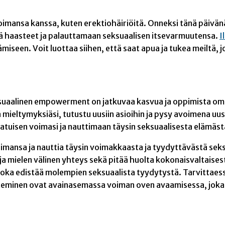
mansa kanssa, kuten erektiohäiriöitä. Onneksi tänä päivänä m
ämä haasteet ja palauttamaan seksuaalisen itsevarmuutensa.
I
miseen. Voit luottaa siihen, että saat apua ja tukea meiltä, 
eksuaalinen empowerment on jatkuvaa kasvua ja oppimista oma
a mieltymyksiäsi, tutustu uusiin asioihin ja pysy avoimena u
laatuisen voimasi ja nauttimaan täysin seksuaalisesta elämäst
imansa ja nauttia täysin voimakkaasta ja tyydyttävästä seks
a mielen välinen yhteys sekä pitää huolta kokonaisvaltaise
oka edistää molempien seksuaalista tyydytystä. Tarvittaessa
tunteminen ovat avainasemassa voiman oven avaamisessa, jok