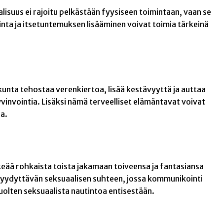
suus ei rajoitu pelkästään fyysiseen toimintaan, vaan se
inta ja itsetuntemuksen lisääminen voivat toimia tärkeinä
ikunta tehostaa verenkiertoa, lisää kestävyyttä ja auttaa
vinvointia. Lisäksi nämä terveelliset elämäntavat voivat
a.
ää rohkaista toista jakamaan toiveensa ja fantasiansa
 tyydyttävän seksuaalisen suhteen, jossa kommunikointi
olten seksuaalista nautintoa entisestään.