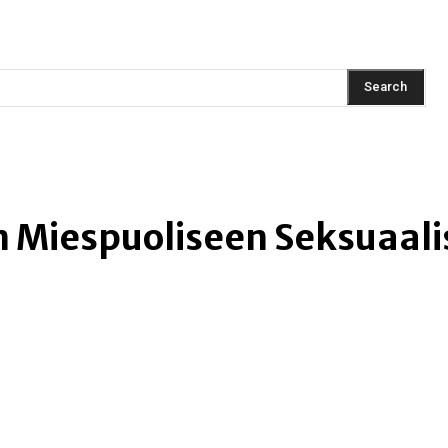
AINMENT
FASHION
LIFESTYLE
HEALTH
TRAVEL
Search
 Miespuoliseen Seksuaal