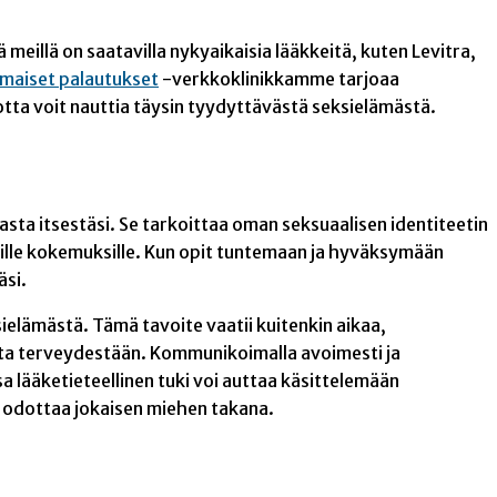
eillä on saatavilla nykyaikaisia lääkkeitä, kuten Levitra,
lmaiset palautukset
-verkkoklinikkamme tarjoaa
jotta voit nauttia täysin tyydyttävästä seksielämästä.
sta itsestäsi. Se tarkoittaa oman seksuaalisen identiteetin
usille kokemuksille. Kun opit tuntemaan ja hyväksymään
äsi.
ielämästä. Tämä tavoite vaatii kuitenkin aikaa,
sta terveydestään. Kommunikoimalla avoimesti ja
 lääketieteellinen tuki voi auttaa käsittelemään
a odottaa jokaisen miehen takana.